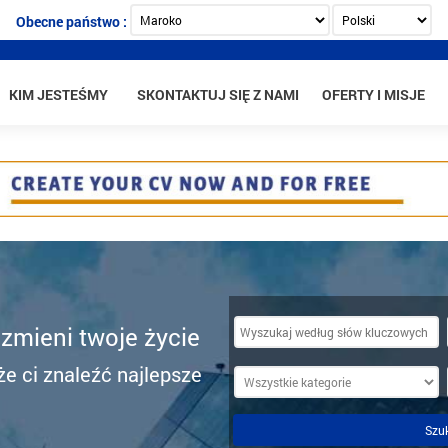
Obecne państwo :
KIM JESTEŚMY
SKONTAKTUJ SIĘ Z NAMI
OFERTY I MISJE
 zmieni twoje życie
e ci znaleźć najlepsze