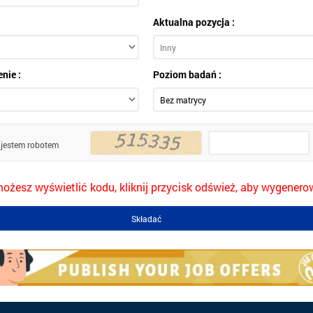
Aktualna pozycja :
nie :
Poziom badań :
 jestem robotem
 możesz wyświetlić kodu, kliknij przycisk odśwież, aby wygene