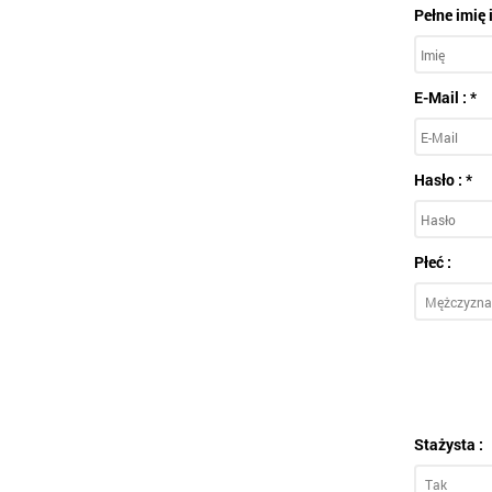
Pełne imię 
E-Mail : *
Hasło : *
Płeć :
Stażysta :