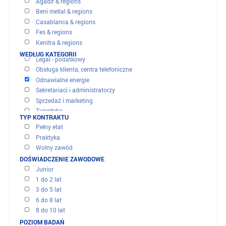
OFERTY I MISJE
WYNIKI FILTRU
PRZEZ REGION
Agadir & regions
Banki - finanse - ubezpieczenie
Beni mellal & regions
Budowa - inżynieria lądowa
Casablanca & regions
Handel i dystrybucja
Fes & regions
Kierownictwo wykonawcze
Kenitra & regions
Komputer i to
Marrakech & regions
WEDŁUG KATEGORII
Legal - podatkowy
Meknes & regions