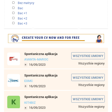
Obsługa klienta, centra telefoniczne
Oujda & regions
Odnawialne energie
Rabat & regions
Sekretariaci i administratorzy
Settat & regions
Sprzedaż i marketing
Tanger & regions
Turystyka
TYP KONTRAKTU
Tłumaczenie
Pełny etat
Zasoby ludzkie
Praktyka
Zdrowie medyczne
Wolny zawód
Okres przejściowy
DOŚWIADCZENIE ZAWODOWE
Junior
1 do 2 lat
3 do 5 lat
6 do 8 lat