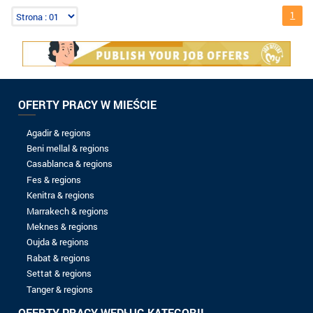
8 do 10 lat
Ponad 10 lat
POZIOM BADAŃ
Bez matrycy
Bac
Bac +1
Bac +2
Bac +3
Bac +4
Bac +5
Spontaniczna aplikacja
AVANTA-MAROC