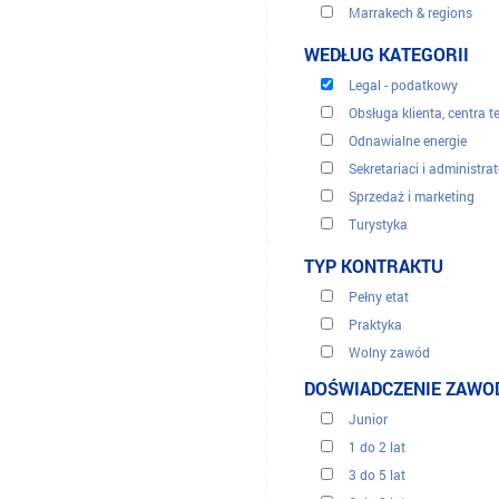
Handel i dystrybucja
Marrakech & regions
Kierownictwo wykonawc
Meknes & regions
WEDŁUG KATEGORII
Komputer i to
Oujda & regions
Legal - podatkowy
Rabat & regions
Obsługa klienta, centra t
Settat & regions
Odnawialne energie
Tanger & regions
Sekretariaci i administra
Sprzedaż i marketing
Turystyka
Tłumaczenie
TYP KONTRAKTU
Zasoby ludzkie
Pełny etat
Zdrowie medyczne
Praktyka
Wolny zawód
Okres przejściowy
DOŚWIADCZENIE ZAW
Junior
1 do 2 lat
3 do 5 lat