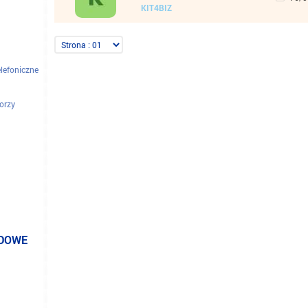
KIT4BIZ
ze
elefoniczne
torzy
ODOWE