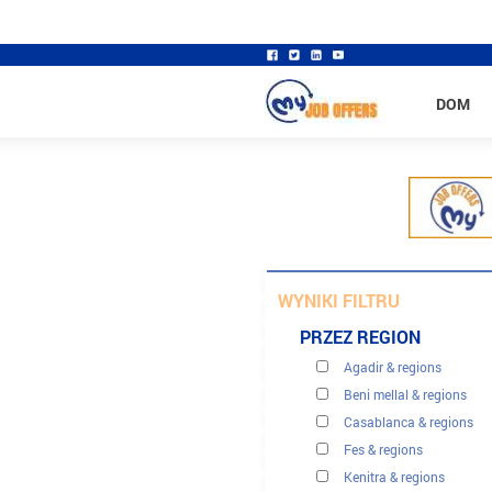
DOM
WYNIKI FILTRU
PRZEZ REGION
Agadir & regions
Beni mellal & regions
Casablanca & regions
Banki - finanse - ubezpie
Fes & regions
Budowa - inżynieria ląd
Kenitra & regions