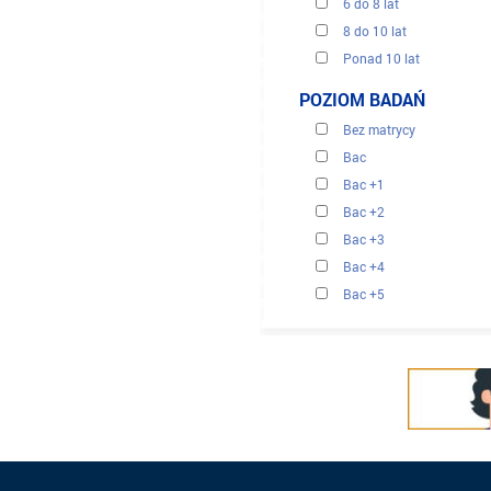
6 do 8 lat
8 do 10 lat
Ponad 10 lat
POZIOM BADAŃ
Bez matrycy
Bac
Bac +1
Bac +2
Bac +3
Bac +4
Bac +5