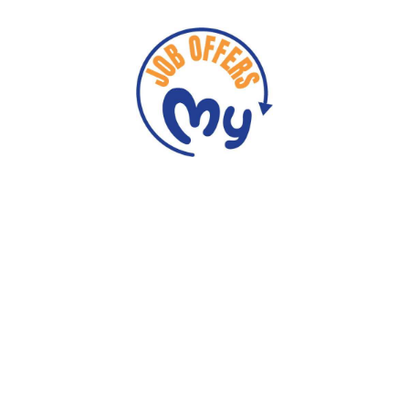
Espace candidats
Es
Consulter les offres
P
Créer un nouveau comp
Nom complet : *
Courriel : *