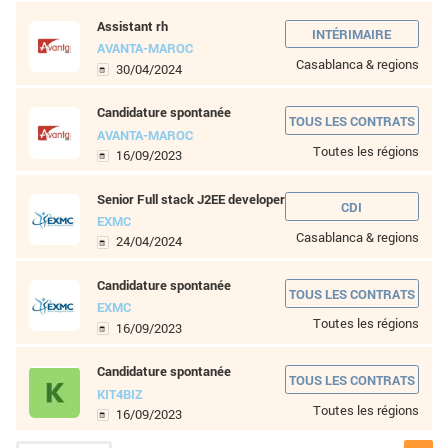
8 à 10 ans
Plus de 10 ans
NIVEAU D'ÉTUDES
Sans baccalauréat
Bac
Bac +1
Bac +2
Bac +3
Bac +4
Bac +5
Wordpress developer
KIT4BIZ