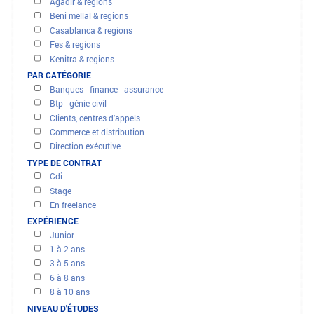
OFFRES ET MISSIONS
FILTRER LES RÉSULTATS
PAR RÉGION
Agadir & regions
Beni mellal & regions
Casablanca & regions
Fes & regions
Kenitra & regions
Marrakech & regions
PAR CATÉGORIE
Meknes & regions