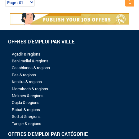
04/07/2024
Senior Full stack J2EE developer
WELINK
02/05/2024
Serveur
ANDALOUSFEZ
01/05/2024
Assistant rh
AVANTA-MAROC
30/04/2024