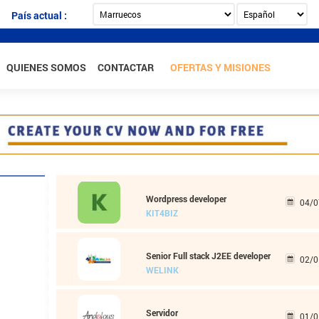
País actual :
QUIENES SOMOS
CONTACTAR
OFERTAS Y MISIONES
Wordpress developer
04/0
KIT4BIZ
Senior Full stack J2EE developer
02/0
WELINK
Servidor
01/0