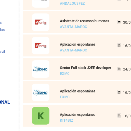
ANDALOUSFEZ
Asistente de recursos humanos
s
30/0
AVANTA-MAROC
das
Aplicación espontánea
16/0
AVANTA-MAROC
ivil
Senior Full stack J2EE developer
24/0
EXMC
Aplicación espontánea
16/0
dores
EXMC
ONAL
Aplicación espontánea
16/0
KIT4BIZ