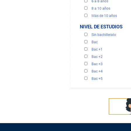
6 a 8 años
8 a 10 años
Más de 10 años
NIVEL DE ESTUDIOS
Sin bachillerato
Bac
Bac +1
Bac +2
Bac +3
Bac +4
Bac +5