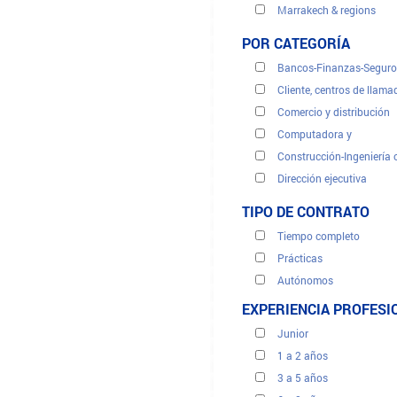
Marrakech & regions
Meknes & regions
POR CATEGORÍA
Oujda & regions
Bancos-Finanzas-Seguro
Rabat & regions
Cliente, centros de llama
Settat & regions
Comercio y distribución
Tanger & regions
Computadora y
Construcción-Ingeniería c
Dirección ejecutiva
Energías renovables
TIPO DE CONTRATO
Legal-Fiscal
Tiempo completo
Medicina salud
Prácticas
Recursos humanos
Autónomos
Secretarías y administra
Provisional
EXPERIENCIA PROFESI
Traducciones
Turismo
Junior
Ventas y marketing
1 a 2 años
3 a 5 años