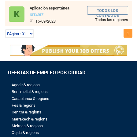
8 a 10 años
Más de 10 años
NIVEL DE ESTUDIOS
Sin bachillerato
Bac
Bac +1
Bac +2
Bac +3
Bac +4
Bac +5
Wordpress developer
KIT4BIZ